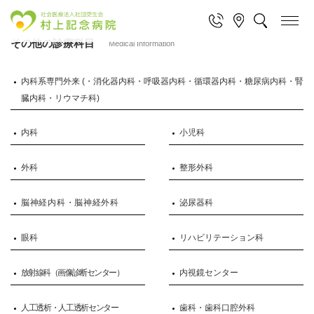
その他の診療科目
Medical Information
内科系専門外来 (・消化器内科・呼吸器内科・循環器内科・糖尿病内科・腎
臓内科・リウマチ科)
内科
小児科
外科
整形外科
脳神経内科・脳神経外科
泌尿器科
眼科
リハビリテーション科
放射線科（画像診断センター）
内視鏡センター
人工透析・人工透析センター
歯科・歯科口腔外科