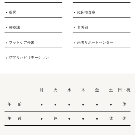
薬局
臨床検査室
栄養課
看護部
フットケア外来
患者サポートセンター
訪問リハビリテーション
月
火
水
木
金
土
日・祝
午 前
●
●
●
●
●
●
休
午 後
●
休
●
●
●
休
休