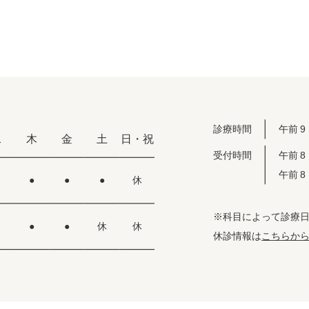
診療時間
午前 9
水
木
金
土
日・祝
受付時間
午前 
午前 
●
●
●
休
※科目によって診療
●
●
休
休
休診情報は
こちらか