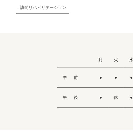
訪問リハビリテーション
月
火
午 前
●
●
●
午 後
●
休
●