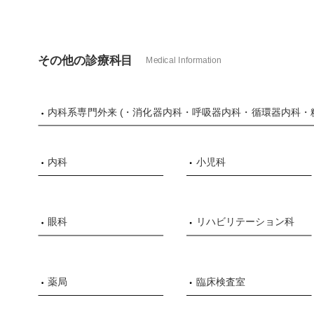
その他の診療科目
Medical Information
内科系専門外来 (・消化器内科・呼吸器内科・循環器内科・
内科
小児科
眼科
リハビリテーション科
薬局
臨床検査室