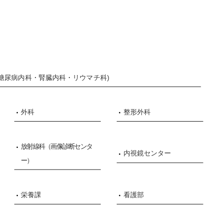
糖尿病内科・腎臓内科・リウマチ科)
外科
整形外科
放射線科（画像診断センタ
内視鏡センター
ー）
栄養課
看護部