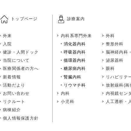
トップページ
診療案内
外来
内科系専門外来
外科
入院
消化器内科
整形外科
健診・人間ドック
呼吸器内科
脳神経内科
当院について
循環器内科
泌尿器科
医療関係者の方へ
糖尿病内科
眼科
新着情報
腎臓内科
リハビリテ
活動だより
リウマチ科
放射線科(画
お問い合わせ
内科
内視鏡セン
リクルート
小児科
人工透析・
病棟紹介
個人情報保護方針