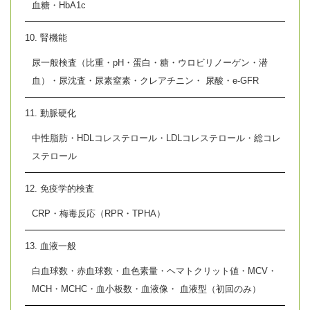
血糖・HbA1c
10. 腎機能
尿一般検査（比重・pH・蛋白・糖・ウロビリノーゲン・潜
血）・尿沈査・尿素窒素・クレアチニン・ 尿酸・e-GFR
11. 動脈硬化
中性脂肪・HDLコレステロール・LDLコレステロール・総コレ
ステロール
12. 免疫学的検査
CRP・梅毒反応（RPR・TPHA）
13. 血液一般
白血球数・赤血球数・血色素量・ヘマトクリット値・MCV・
MCH・MCHC・血小板数・血液像・ 血液型（初回のみ）