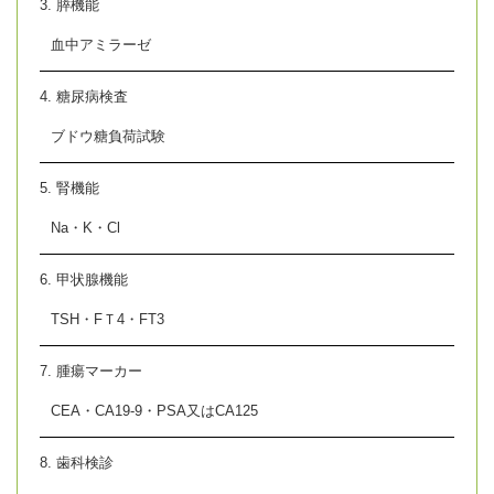
3. 膵機能
血中アミラーゼ
4. 糖尿病検査
ブドウ糖負荷試験
5. 腎機能
Na・K・Cl
6. 甲状腺機能
TSH・FＴ4・FT3
7. 腫瘍マーカー
CEA・CA19-9・PSA又はCA125
8. 歯科検診