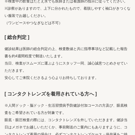
※検査中の飲食はたとえ水でも医師または看護師の指示に従ってください。
※診察がありますので、上下に分かれたもので、着脱しやすく袖口がきつくな
い服装でお越しください。
（ワンピースやつなぎなどは不可）
[ 総合判定 ]
健診結果は医師の総合判定の上、検査数値と共に指導事項など記載した報告
書を約4週間程度で郵送いたします。
当日、検査がスムーズに運ぶようにスタッフ一同、誠心誠意つとめさせてい
ただきます。
安心してご来院くださるよう心よりお待ちしております。
[ コンタクトレンズを着用されている方へ ]
※人間ドック・脳ドック・生活習慣病予防健診付加コースの方及び、眼底検
査をご希望されている方が対象です。
眼底・眼圧検査の際には、コンタクトレンズを外していただきます。健診当
日はメガネでお越しいただくか、事前郵送のご案内にもありますように、コ
ンタクトレンズ着用の場合は、必ずコンタクトレンズケース・保存液をご持