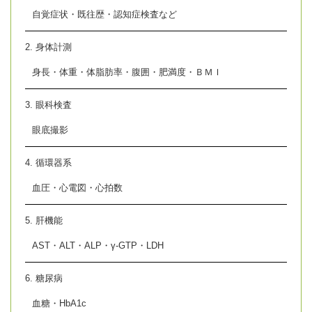
自覚症状・既往歴・認知症検査など
2. 身体計測
身長・体重・体脂肪率・腹囲・肥満度・ＢＭＩ
3. 眼科検査
眼底撮影
4. 循環器系
血圧・心電図・心拍数
5. 肝機能
AST・ALT・ALP・γ-GTP・LDH
6. 糖尿病
血糖・HbA1c