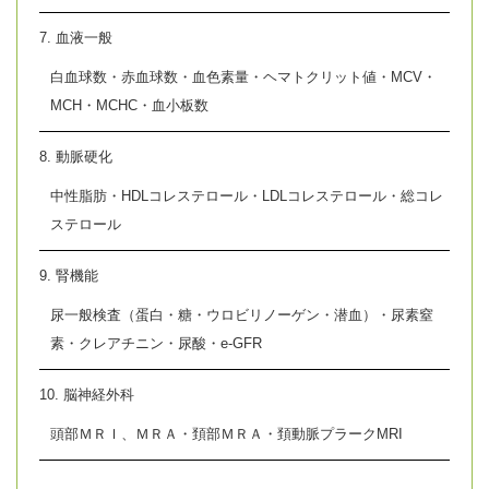
7. 血液一般
白血球数・赤血球数・血色素量・ヘマトクリット値・MCV・
MCH・MCHC・血小板数
8. 動脈硬化
中性脂肪・HDLコレステロール・LDLコレステロール・総コレ
ステロール
9. 腎機能
尿一般検査（蛋白・糖・ウロビリノーゲン・潜血）・尿素窒
素・クレアチニン・尿酸・e-GFR
10. 脳神経外科
頭部ＭＲＩ、ＭＲＡ・頚部ＭＲＡ・頚動脈プラークMRI