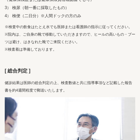
3） 検尿（朝一番に採取したもの）
4） 検便（二日分）※人間ドックの方のみ
※検査中の飲食はたとえ水でも医師または看護師の指示に従ってください。
※院内は、ご自身の靴で移動していただきますので、ヒールの高いもの・ブー
ツは避け、はきなれた靴でご来院ください。
※検査着は準備しております。
[ 総合判定 ]
健診結果は医師の総合判定の上、検査数値と共に指導事項など記載した報告
書を約4週間程度で郵送いたします。