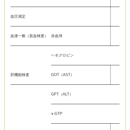
血圧測定
●
血液一般（貧血検査）
赤血球
●
ヘモグロビン
●
肝機能検査
GOT（AST）
●
GPT（ALT）
●
ɤ-GTP
●