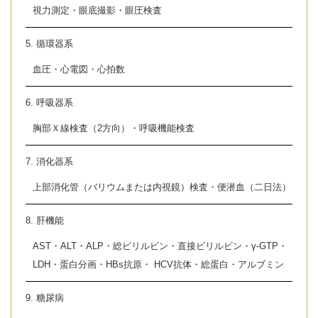
視力測定・眼底撮影・眼圧検査
5. 循環器系
血圧・心電図・心拍数
6. 呼吸器系
胸部Ｘ線検査（2方向）・呼吸機能検査
7. 消化器系
上部消化管（バリウムまたは内視鏡）検査・便潜血（二日法）
8. 肝機能
AST・ALT・ALP・総ビリルビン・直接ビリルビン・γ-GTP・
LDH・蛋白分画・HBs抗原・ HCV抗体・総蛋白・アルブミン
9. 糖尿病