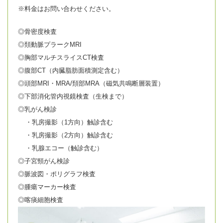
※料金はお問い合わせください。
◎骨密度検査
◎頚動脈プラークMRI
◎胸部マルチスライスCT検査
◎腹部CT（内臓脂肪面積測定含む）
◎頭部MRI・MRA/頚部MRA（磁気共鳴断層装置）
◎下部消化管内視鏡検査（生検まで）
◎乳がん検診
・乳房撮影（1方向）触診含む
・乳房撮影（2方向）触診含む
・乳腺エコー（触診含む）
◎子宮頸がん検診
◎脈波図・ポリグラフ検査
◎腫瘍マーカー検査
◎喀痰細胞検査