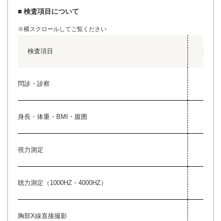
■ 検査項目について
※横スクロールしてご覧ください
検査項目
法定
問診・診察
●
身長・体重・BMI・腹囲
●
視力測定
●
聴力測定（1000HZ・4000HZ）
●
胸部X線直接撮影
●