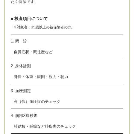
だく健診です。
■ 検査項目について
※対象者：35歳以上の被保険者の方。
1. 問 診
自覚症状・既往歴など
2. 身体計測
身長・体重・腹囲・視力・聴力
3. 血圧測定
高（低）血圧症のチェック
4. 胸部X線検査
肺結核・腫瘍など肺疾患のチェック