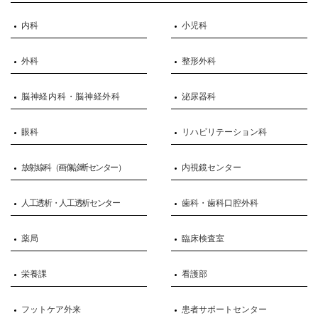
内科
小児科
外科
整形外科
脳神経内科・脳神経外科
泌尿器科
眼科
リハビリテーション科
放射線科（画像診断センター）
内視鏡センター
人工透析・人工透析センター
歯科・歯科口腔外科
薬局
臨床検査室
栄養課
看護部
フットケア外来
患者サポートセンター