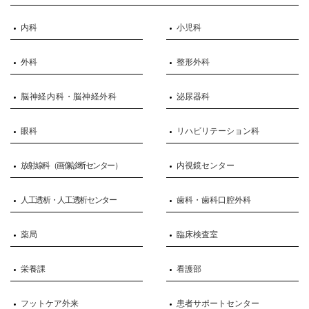
内科
小児科
外科
整形外科
脳神経内科・脳神経外科
泌尿器科
眼科
リハビリテーション科
放射線科（画像診断センター）
内視鏡センター
人工透析・人工透析センター
歯科・歯科口腔外科
薬局
臨床検査室
栄養課
看護部
フットケア外来
患者サポートセンター