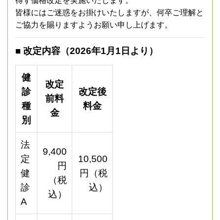
得ず価格改定を実施いたします。
皆様にはご迷惑をお掛けいたしますが、何卒ご理解と
ご協力を賜りますようお願い申し上げます。
■ 改定内容（2026年1月1日より）
健
改定
診
改定後
前料
種
料金
金
別
法
9,400
定
10,500
円
健
円（税
（税
診
込）
込）
A