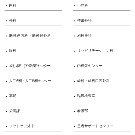
内科
小児科
外科
整形外科
脳神経内科・脳神経外科
泌尿器科
眼科
リハビリテーション科
放射線科（画像診断センター）
内視鏡センター
人工透析・人工透析センター
歯科・歯科口腔外科
薬局
臨床検査室
栄養課
看護部
フットケア外来
患者サポートセンター