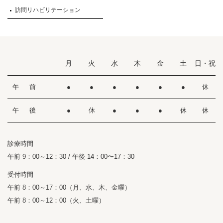
訪問リハビリテーション
月
火
水
木
金
土
日・祝
午 前
●
●
●
●
●
●
休
午 後
●
休
●
●
●
休
休
診療時間
午前 9：00～12：30 / 午後 14：00〜17：30
受付時間
午前 8：00～17：00（月、水、木、金曜）
午前 8：00～12：00（火、土曜）