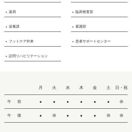
薬局
臨床検査室
栄養課
看護部
フットケア外来
患者サポートセンター
訪問リハビリテーション
月
火
水
木
金
土
日・祝
午 前
●
●
●
●
●
●
休
午 後
●
休
●
●
●
休
休