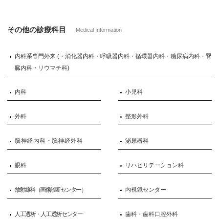
その他の診療科目
Medical Information
内科系専門外来 (・消化器内科・呼吸器内科・循環器内科・糖尿病内科・腎
臓内科・リウマチ科)
内科
小児科
外科
整形外科
脳神経内科・脳神経外科
泌尿器科
眼科
リハビリテーション科
放射線科（画像診断センター）
内視鏡センター
人工透析・人工透析センター
歯科・歯科口腔外科