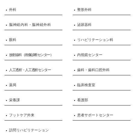
外科
整形外科
脳神経内科・脳神経外科
泌尿器科
眼科
リハビリテーション科
放射線科（画像診断センター）
内視鏡センター
人工透析・人工透析センター
歯科・歯科口腔外科
薬局
臨床検査室
栄養課
看護部
フットケア外来
患者サポートセンター
訪問リハビリテーション