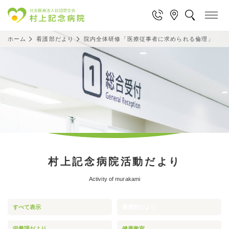
ホーム
看護部だより
院内全体研修「医療従事者に求められる倫理」
村上記念病院活動だより
Activity of murakami
すべて表示
看護部だより
栄養課だより
健康教室