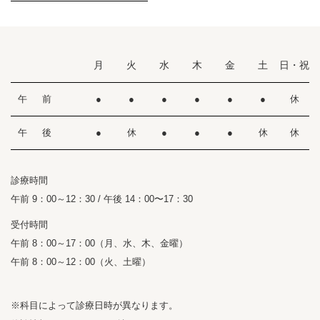
月
火
水
木
金
土
日・祝
午 前
●
●
●
●
●
●
休
午 後
●
休
●
●
●
休
休
診療時間
午前 9：00～12：30 / 午後 14：00〜17：30
受付時間
午前 8：00～17：00（月、水、木、金曜）
午前 8：00～12：00（火、土曜）
※科目によって診療日時が異なります。