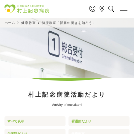
ホーム
健康教室
健康教室「腎臓の働きを知ろう」
村上記念病院活動だより
Activity of murakami
すべて表示
看護部だより
栄養課だより
健康教室