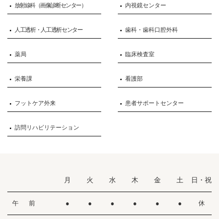
放射線科（画像診断センター）
内視鏡センター
人工透析・人工透析センター
歯科・歯科口腔外科
薬局
臨床検査室
栄養課
看護部
フットケア外来
患者サポートセンター
訪問リハビリテーション
月
火
水
木
金
土
日・祝
午 前
●
●
●
●
●
●
休