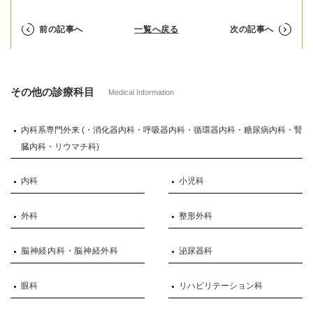
前の記事へ
一覧へ戻る
次の記事へ
その他の診療科目
Medical Information
内科系専門外来 (・消化器内科・呼吸器内科・循環器内科・糖尿病内科・腎
臓内科・リウマチ科)
内科
小児科
外科
整形外科
脳神経内科・脳神経外科
泌尿器科
眼科
リハビリテーション科