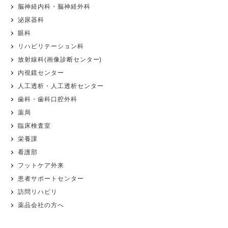
脳神経内科・脳神経外科
泌尿器科
眼科
リハビリテーション科
放射線科(画像診断センター)
内視鏡センター
人工透析・人工透析センター
歯科・歯科口腔外科
薬局
臨床検査室
栄養課
看護部
フットケア外来
患者サポートセンター
訪問リハビリ
薬品会社の方へ