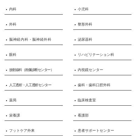
内科
小児科
外科
整形外科
脳神経内科・脳神経外科
泌尿器科
眼科
リハビリテーション科
放射線科（画像診断センター）
内視鏡センター
人工透析・人工透析センター
歯科・歯科口腔外科
薬局
臨床検査室
栄養課
看護部
フットケア外来
患者サポートセンター