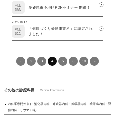
村上
愛媛県東予地区PDNセミナー 開催！
記念
2025.10.17
「健康づくり優良事業所」に認定され
村上
記念
ました！
«
2
3
4
5
6
10
»
その他の診療科目
Medical Information
内科系専門外来 (・消化器内科・呼吸器内科・循環器内科・糖尿病内科・腎
臓内科・リウマチ科)